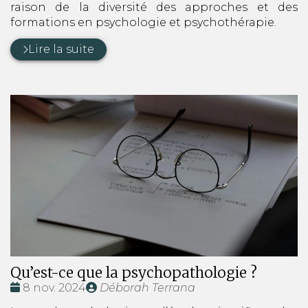
raison de la diversité des approches et des
formations en psychologie et psychothérapie.
Lire la suite
Qu’est-ce que la psychopathologie ?
Date
Publié
8 nov. 2024
Déborah Terrana
:
par