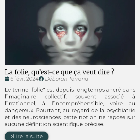
La folie, qu’est-ce que ça veut dire ?
Date
Publié
6 févr. 2024
Déborah Terrana
:
par
Le terme "folie" est depuis longtemps ancré dans
l’imaginaire collectif, souvent associé à
l’irrationnel, à l’incompréhensible, voire au
dangereux. Pourtant, au regard de la psychiatrie
et des neurosciences, cette notion ne repose sur
aucune définition scientifique précise.
Lire la suite