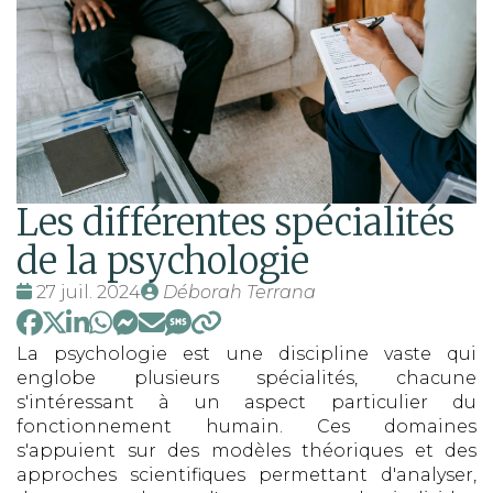
Les différentes spécialités
de la psychologie
Date
Publié
27 juil. 2024
Déborah Terrana
:
par
La psychologie est une discipline vaste qui
englobe plusieurs spécialités, chacune
s'intéressant à un aspect particulier du
fonctionnement humain. Ces domaines
s'appuient sur des modèles théoriques et des
approches scientifiques permettant d'analyser,